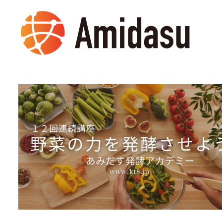
メ
イ
ン
コ
ン
テ
ン
ツ
へ
移
動