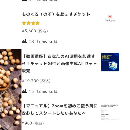
ものくろ（のぶ）を励ますチケット
5段階中
¥
3,600
5.00
の評価
48 items sold
【動画講座】あなたのAI活用を加速す
る！チャットGPTと画像生成AI セット
販売
¥
19,300
45 items sold
【マニュアル】Zoomを初めて使う時に
安心してスタートしたいあなたへ
¥
980