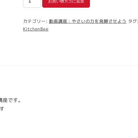
お買い物カゴに追加
回
連
カテゴリー:
動画講座：やさいの力を発酵させよう
タグ
続
KitchenBee
講
座
【動
画
講
座】
や
さ
講座です。
い
す
の
力
を
発