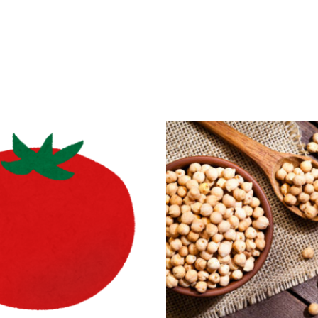
酵
さ
せ
よ
う
五
回
「東
京
の
べ
っ
た
ら
漬
け」