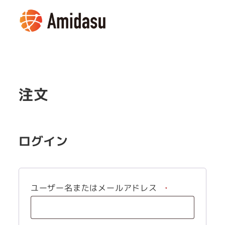
メ
イ
MENU
ン
コ
ン
テ
注文
ン
ツ
へ
移
ログイン
動
必
ユーザー名またはメールアドレス
*
須