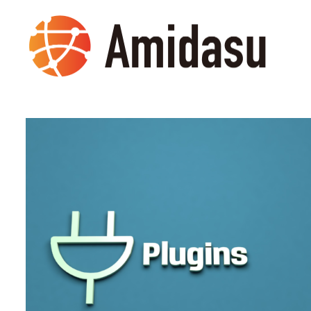
メ
イ
ン
コ
ン
テ
ン
ツ
へ
移
動