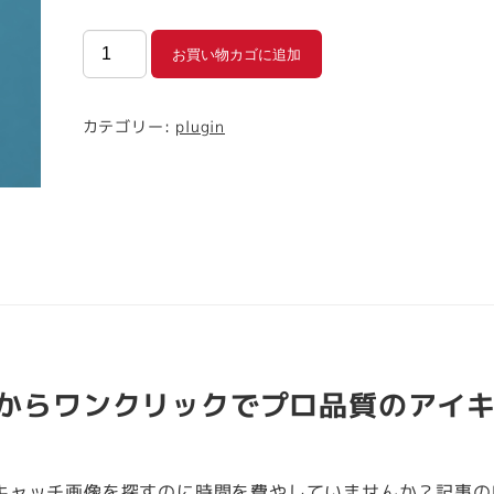
タ
お買い物カゴに追加
イ
ト
カテゴリー:
plugin
ル
自
動
ア
イ
キ
ャ
ッ
チ
ルからワンクリックでプロ品質のアイ
画
像
生
キャッチ画像を探すのに時間を費やしていませんか？記事の