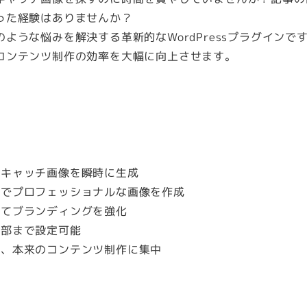
成
った経験はありませんか？
プ
のような悩みを解決する革新的なWordPressプラグインで
ラ
コンテンツ制作の効率を大幅に向上させます。
グ
イ
ン
個
イキャッチ画像を瞬時に生成
トでプロフェッショナルな画像を作成
してブランディングを強化
細部まで設定可能
れ、本来のコンテンツ制作に集中