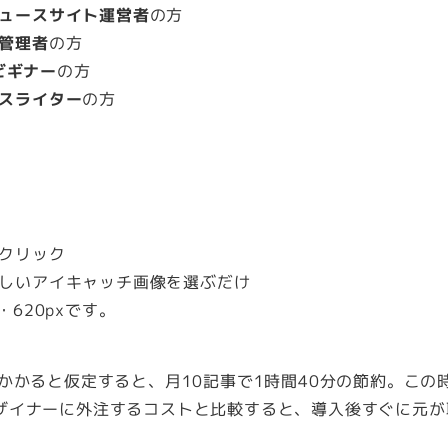
ュースサイト運営者
の方
管理者
の方
sビギナー
の方
スライター
の方
クリック
しいアイキャッチ画像を選ぶだけ
・620pxです。
かかると仮定すると、月10記事で1時間40分の節約。この
ザイナーに外注するコストと比較すると、導入後すぐに元が