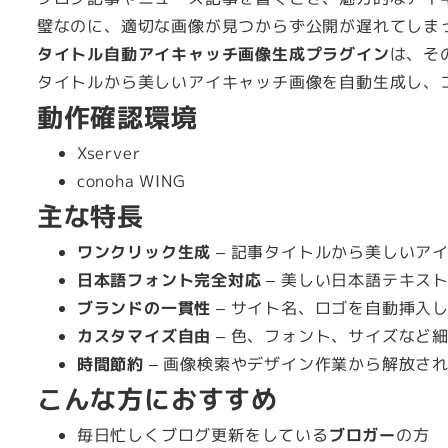
璧なのに、適切な画像が見つからず公開が遅れてしま
タイトル自動アイキャッチ画像生成プラグイン
は、そ
タイトルから美しいアイキャッチ画像を自動生成し、
動作確認環境
Xserver
conoha WING
主な特長
ワンクリック生成
– 記事タイトルから美しいア
日本語フォント完全対応
– 美しい日本語テキス
ブランドの一貫性
– サイト名、ロゴを自動挿入
カスタマイズ自由
– 色、フォント、サイズなど
時間節約
– 画像検索やデザイン作業から解放さ
こんな方におすすめ
毎日忙しくブログ更新をしている
ブロガー
の方