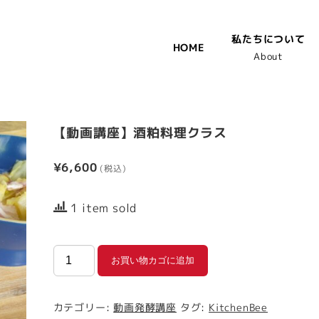
私たちについて
HOME
About
【動画講座】酒粕料理クラス
¥
6,600
1 item sold
【動
お買い物カゴに追加
画
講
カテゴリー:
動画発酵講座
タグ:
KitchenBee
座】