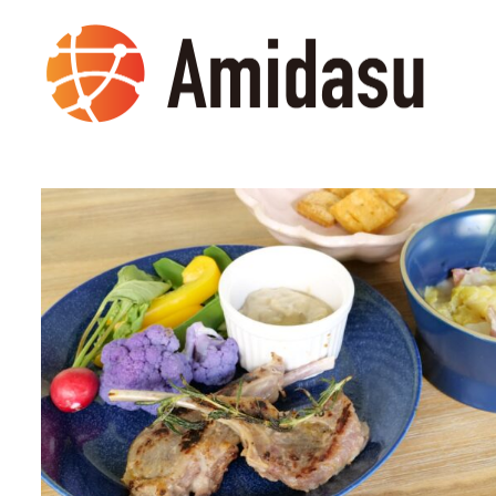
メ
イ
ン
コ
ン
テ
ン
ツ
へ
移
動