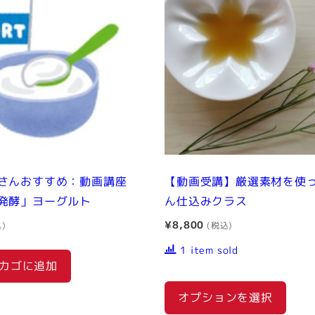
さんおすすめ：動画講座
【動画受講】厳選素材を使っ
発酵」ヨーグルト
ん仕込みクラス
¥
8,800
1 item sold
カゴに追加
オプションを選択