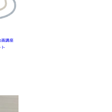
動画講座
ート