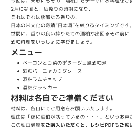
今回は、果敢にもその「酒粕」をテーマにお料理をご
2月になると、酒搾りの時期になり、
それはそれは馥郁たる香りの、
日本の米文化の奇蹟”日本酒”を絞りるタイミングです
世間に、香りの良い搾りたての酒粕が出回るその前に
酒粕料理をいっしょに学びましょう。
メニュー
ベーコンと⽩菜のポタージュ⾵酒粕煮
酒粕バーニャカウダソース
酒粕ラムチョップ
酒粕クラッカー
材料は各自でご準備ください
材料は、各自にてご用意をお願いいたします。
理由は「家に酒粕が残っているの・・・」というお声
この動画講座を
ご購入いただくと、レシピPDFもご