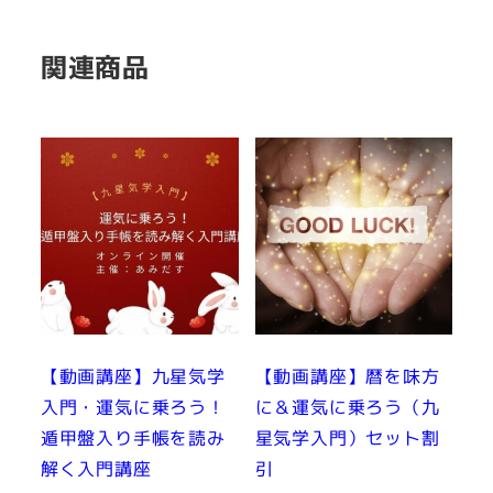
関連商品
【動画講座】九星気学
【動画講座】暦を味方
入門・運気に乗ろう！
に＆運気に乗ろう（九
遁甲盤入り手帳を読み
星気学入門）セット割
解く入門講座
引