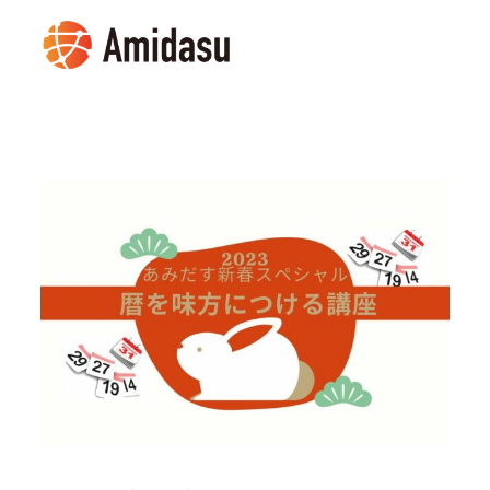
メ
イ
MENU
ン
コ
ン
テ
ン
ツ
へ
移
動