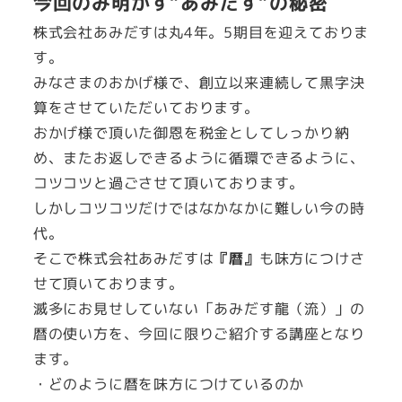
今回のみ明かす”あみだす”の秘密
う！
暦
株式会社あみだすは丸4年。5期目を迎えておりま
を
す。
味
みなさまのおかげ様で、創立以来連続して黒字決
方
算をさせていただいております。
に
おかげ様で頂いた御恩を税金としてしっかり納
付
め、またお返しできるように循環できるように、
け
コツコツと過ごさせて頂いております。
る
しかしコツコツだけではなかなかに難しい今の時
講
代。
座
そこで株式会社あみだすは
『暦』
も味方につけさ
（2023
せて頂いております。
年
滅多にお見せしていない「あみだす龍（流）」の
版）
暦の使い方を、今回に限りご紹介する講座となり
個
ます。
・どのように暦を味方につけているのか