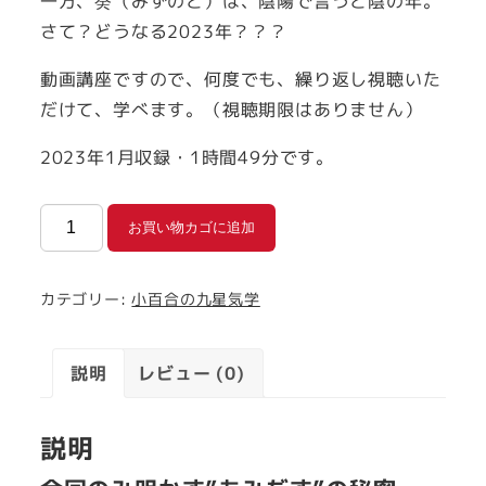
一方、癸（みずのと）は、陰陽で言うと陰の年。
さて？どうなる2023年？？？
動画講座ですので、何度でも、繰り返し視聴いた
だけて、学べます。（視聴期限はありません）
2023年1月収録・1時間49分です。
【動
お買い物カゴに追加
画
講
カテゴリー:
小百合の九星気学
座】
運
気
説明
レビュー (0)
に
乗
説明
ろ