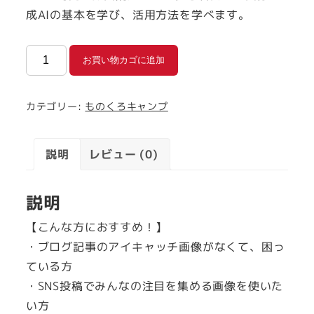
成AIの基本を学び、活用方法を学べます。
【動
お買い物カゴに追加
画
講
カテゴリー:
ものくろキャンプ
座】
初
心
説明
レビュー (0)
者
向
説明
け
【こんな方におすすめ！】
画
・ブログ記事のアイキャッチ画像がなくて、困っ
像
ている方
生
・SNS投稿でみんなの注目を集める画像を使いた
成
い方
AI