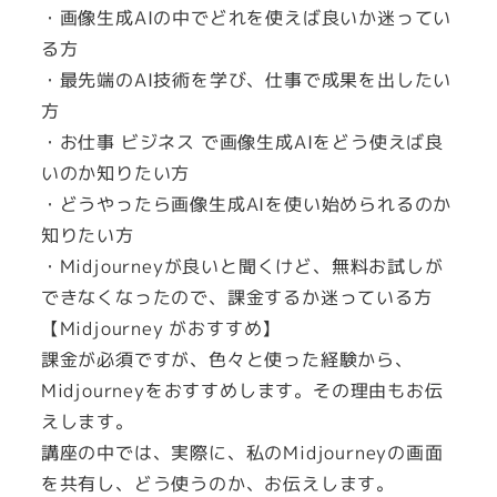
・画像生成AIの中でどれを使えば良いか迷ってい
勉
る方
強
・最先端のAI技術を学び、仕事で成果を出したい
会
方
個
・お仕事 ビジネス で画像生成AIをどう使えば良
いのか知りたい方
・どうやったら画像生成AIを使い始められるのか
知りたい方
・Midjourneyが良いと聞くけど、無料お試しが
できなくなったので、課金するか迷っている方
【Midjourney がおすすめ】
課金が必須ですが、色々と使った経験から、
Midjourneyをおすすめします。その理由もお伝
えします。
講座の中では、実際に、私のMidjourneyの画面
を共有し、どう使うのか、お伝えします。