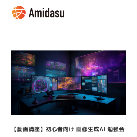
メ
イ
MENU
ン
コ
ン
テ
ン
ツ
へ
移
動
【動画講座】初心者向け 画像生成AI 勉強会