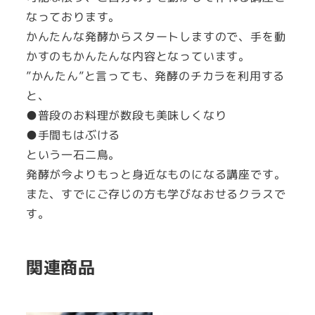
し
なっております。
い
かんたんな発酵からスタートしますので、手を動
発
かすのもかんたんな内容となっています。
酵」
”かんたん”と言っても、発酵のチカラを利用する
発
と、
酵
●普段のお料理が数段も美味しくなり
デ
●手間もはぶける
ザ
という一石二鳥。
ー
発酵が今よりもっと身近なものになる講座です。
ト
また、すでにご存じの方も学びなおせるクラスで
個
す。
関連商品