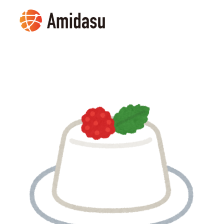
メ
イ
MENU
ン
コ
ン
テ
ン
ツ
へ
移
動