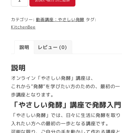
酵
初
カテゴリー:
動画講座：やさしい発酵
タグ:
心
KitchenBee
者
さ
ん
説明
レビュー (0)
お
す
説明
す
オンライン「やさしい発酵」講座は、
め：
これから”発酵”を学びたい方のための、最初の一
動
歩講座となります。
画
「やさしい発酵」講座で発酵入門
講
座
「やさしい発酵」では、日々に生活に発酵を取り
「や
入れたい方への最初の一歩となる講座です。
さ
可能な限り、ご自分の手を動かして作れる講座と