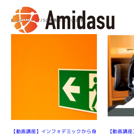
メ
イ
結果の19～27/50を表示しています
ン
コ
ン
テ
ン
ツ
へ
移
動
【動画講座】インフォデミックから身
【動画講座