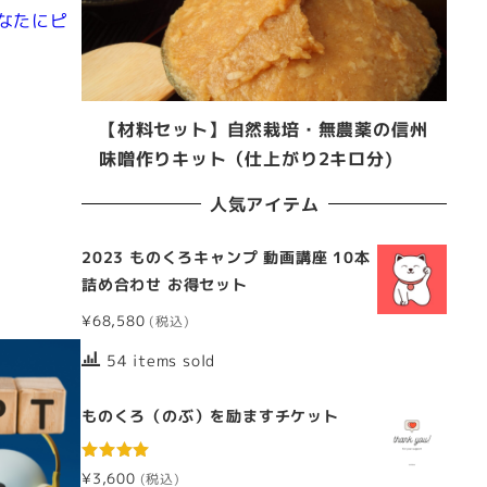
なたにピ
【材料セット】自然栽培・無農薬の信州
味噌作りキット（仕上がり2キロ分)
人気アイテム
2023 ものくろキャンプ 動画講座 10本
詰め合わせ お得セット
¥
68,580
54 items sold
ものくろ（のぶ）を励ますチケット
5段階中
¥
3,600
5.00
の評価