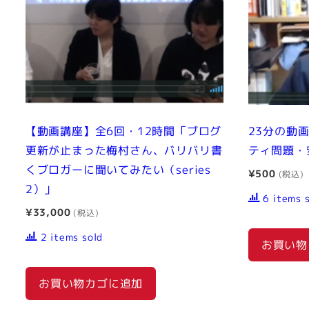
【動画講座】全6回・12時間「ブログ
23分の動
更新が止まった梅村さん、バリバリ書
ティ問題・
くブロガーに聞いてみたい（series
¥
500
2）」
6 items 
¥
33,000
2 items sold
お買い物
お買い物カゴに追加