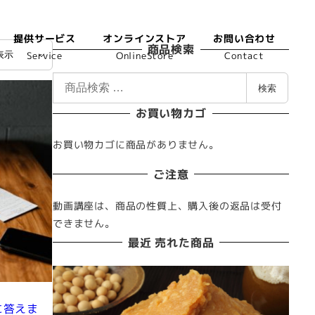
提供サービス
オンラインストア
お問い合わせ
商品検索
Service
OnlineStore
Contact
検
検索
索
お買い物カゴ
対
象
お買い物カゴに商品がありません。
:
ご注意
動画講座は、商品の性質上、購入後の返品は受付
できません。
最近 売れた商品
に答えま