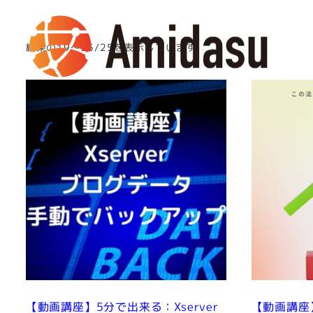
メ
イ
結果の19～25/25を表示しています
ン
コ
ン
テ
ン
ツ
へ
移
動
【動画講座】5分で出来る：Xserver
【動画講座