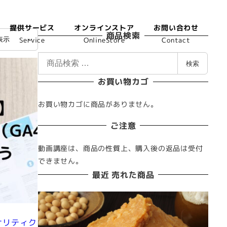
提供サービス
オンラインストア
お問い合わせ
商品検索
Service
OnlineStore
Contact
検
検索
索
お買い物カゴ
対
象
お買い物カゴに商品がありません。
:
ご注意
動画講座は、商品の性質上、購入後の返品は受付
できません。
最近 売れた商品
ナリティク