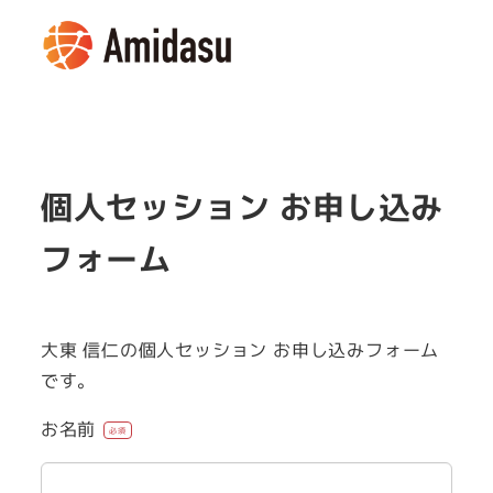
メ
イ
MENU
ン
コ
ン
テ
個人セッション お申し込み
ン
ツ
フォーム
へ
移
動
大東 信仁の個人セッション お申し込みフォーム
です。
お名前
必須