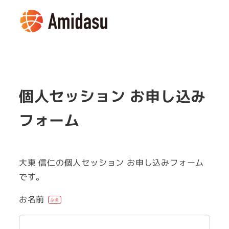
メ
イ
MENU
ン
コ
ン
テ
個人セッション お申し込み
ン
ツ
フォーム
へ
移
動
大東 信仁の個人セッション お申し込みフォーム
です。
お名前
必須